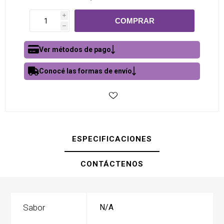
i
h
Ver métodos de pago
Conocé las formas de envío
ESPECIFICACIONES
CONTÁCTENOS
Sabor
N/A