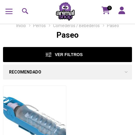
0
Inicio
Perros
Comederos / Bebederos
Paseo
Paseo
VER FILTROS