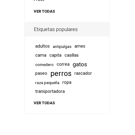
VER TODAS
Etiquetas populares
adultos
arnes
antipulgas
cama
capita
casillas
gatos
correa
comedero
perros
paseo
rascador
ropa
raza pequeña
transportadora
VER TODAS