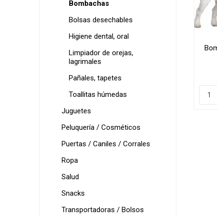
Bombachas
Shampoo
Transpo
Bolsas desechables
Cepillos,
Bolsos
Higiene dental, oral
Deslana
Coche, c
Bom
Limpiador de orejas,
Manopla
Mochila
lagrimales
Tijeras,
Transpo
Pañales, tapetes
Toallitas húmedas
Snacks
Juguetes
Huesos, 
digerible
Peluquería / Cosméticos
Húmedo
Puertas / Caniles / Corrales
Galletit
Ropa
Salud
Snacks
Transportadoras / Bolsos