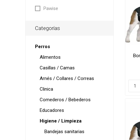
Pawise
Camas
Camas d
Categorías
Comede
Camas d
Comedo
Casillas 
Perros
Comeder
Bo
Alimentos
Comeder
Casillas / Camas
Bebeder
Peluque
Arnés / Collares / Correas
Dispens
Colonias
Clinica
Fuentes 
Shampo
Comederos / Bebederos
Contene
Cepillos,
Paseo
Educadores
Deslana
Higiene / Limpieza
Manopla
Peluque
Bandejas sanitarias
Tijeras,
Colonias