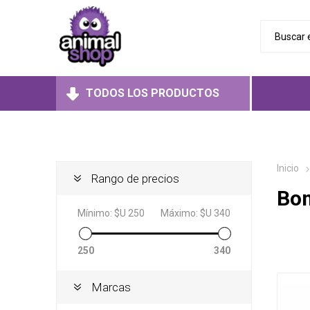
TODOS LOS PRODUCTOS
Perros
Aliment
Aliment
Aliment
Gatos
Inicio
Húmedo
Húmedo
Rango de precios
Bo
Roedores
Secos
Secos
Juguet
Mínimo:
$U 250
Máximo:
$U 340
Medicad
Medicad
250
340
Marcas