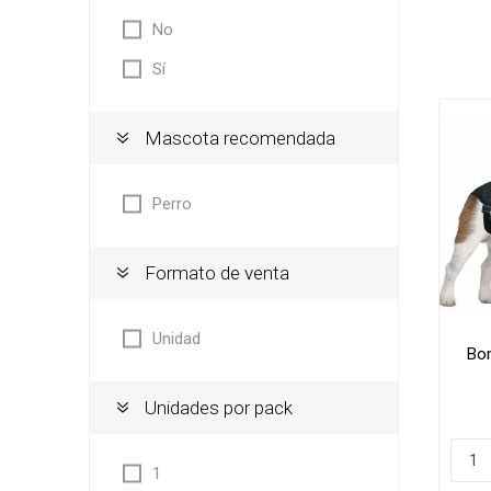
No
Camas
Sí
Camas d
Comede
Camas d
Mascota recomendada
Comedo
Casillas 
Comeder
Perro
Comeder
Bebeder
Peluque
Formato de venta
Dispens
Colonias
Fuentes 
Shampo
Unidad
Contene
Bo
Cepillos,
Paseo
Deslana
Unidades por pack
Manopla
Peluque
Tijeras,
1
Colonias