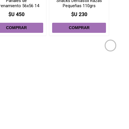
Pañales de
Snacks Dentastix Razas
Bolsa
renamiento 56x56 14
Pequeñas 110grs
comp
unidades
$U 450
$U 230
i
i
h
h
Tapetes higiènicos
Bolsas ecologicas 8
Snac
6x56cm 50 unidades
rollos x15 unidades
pawise
$U 1.370
$U 415