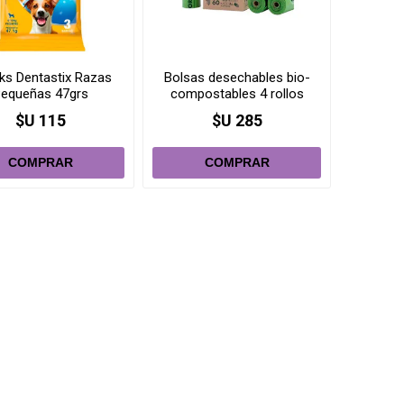
ks Dentastix Razas
Bolsas desechables bio-
equeñas 47grs
compostables 4 rollos
x15u.
$U 115
$U 285
i
i
h
h