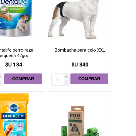
talife perro raza
Bombacha para celo XXL
pequeña 42grs
$U 134
$U 340
i
i
h
h