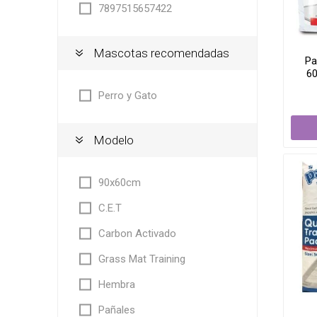
7897515657422
Mascotas recomendadas
Pa
6
Perro y Gato
Modelo
90x60cm
C.E.T
Carbon Activado
Grass Mat Training
Hembra
Pañales