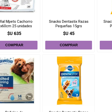
ñal Mpets Cachorro
Snacks Dentastix Razas
Snac
0x60cm 25 unidades
Pequeñas 15grs
P
$U 635
$U 45
i
i
h
h