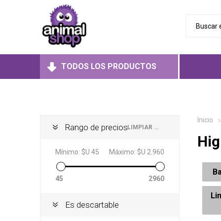
TODOS LOS PRODUCTOS
Perros
Aliment
Aliment
Aliment
Gatos
Inicio
Húmedo
Húmedo
Rango de precios
LIMPIAR TODO
Hig
Roedores
Secos
Secos
Juguet
Mínimo:
$U 45
Máximo:
$U 2.960
Medicad
Medicad
Ba
45
2960
Li
Es descartable