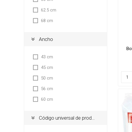
62.5 cm
68 cm
Ancho
Bo
43 cm
45 cm
50 cm
56 cm
60 cm
Código universal de producto