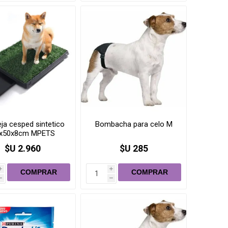
Pulgas, garrapatas (Collar,
pipetas, pastilla)
baño
Medicamentos
ja cesped sintetico
Bombacha para celo M
x50x8cm MPETS
$U 2.960
$U 285
i
i
h
h