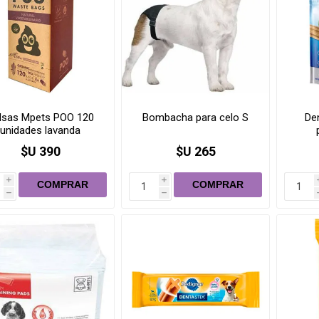
lsas Mpets POO 120
Bombacha para celo S
Den
unidades lavanda
$U 390
$U 265
i
i
h
h