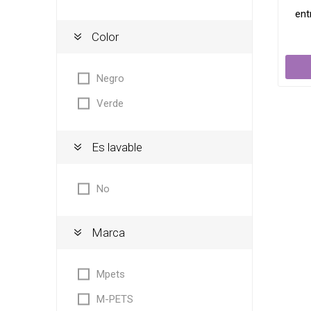
ent
Color
Negro
Verde
Es lavable
No
Marca
5
Mpets
M-PETS