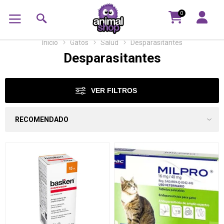
0
Inicio
Gatos
Salud
Desparasitantes
Desparasitantes
VER FILTROS