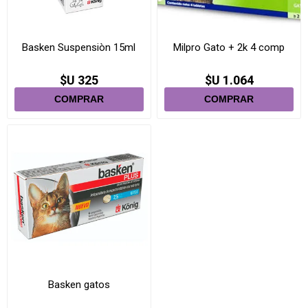
Basken Suspensiòn 15ml
Milpro Gato + 2k 4 comp
$U 325
$U 1.064
Basken gatos