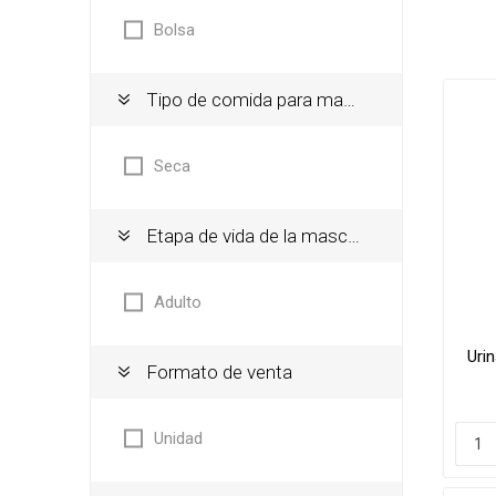
Bolsa
Camas
Camas d
Tipo de comida para mascotas
Comede
Camas d
Comedo
Casillas 
Seca
Comeder
Comeder
Etapa de vida de la mascota
Bebeder
Peluque
Dispens
Colonias
Adulto
Fuentes 
Shampo
Contene
Uri
Cepillos,
Formato de venta
Paseo
Deslana
Manopla
Unidad
Peluque
Tijeras,
Colonias