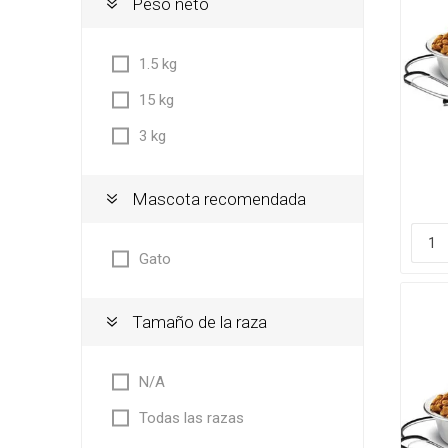
Peso neto
1.5 kg
15 kg
3 kg
Mascota recomendada
Gato
Tamaño de la raza
N/A
Todas las razas