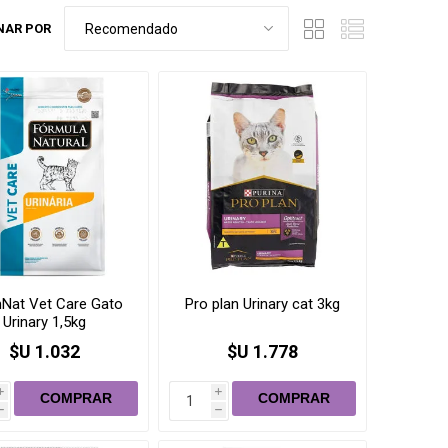
r de bolsas
NAR POR
llares / Correas
Educadores
Educadores
Limpieza
Juguetes
Feromonas
nitarias
Cuerdas
s
Interactivos
ntificatorias
echables
Mordedores
al, oral
Pelotas
Snacks
e orejas,
Peluches
rrapatas (coolar,
Galletitas, bocaditos
lla)
Otros
Nat Vet Care Gato
Pro plan Urinary cat 3kg
petes
antes
Urinary 1,5kg
úmedas
$U 1.032
$U 1.778
i
i
Salud
h
h
Desparasitantes