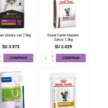
an Urinary cat 7.5kg
Royal Canin Hepatic
Gatos 1.5kg
$U 3.973
$U 2.029
i
i
h
h