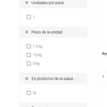
Unidades por pack
Shampoo
Transpo
Cepillos,
Bolsos
1
Deslana
Coche, c
Manopla
Mochila
Peso de la unidad
Tijeras,
Transpo
1.5 kg
Snacks
Roy
15 kg
Huesos, 
digerible
3 kg
Húmedo
Galletit
Es protector de la salud oral
Sí