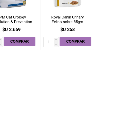
PM Cat Urology
Royal Canin Urinary
lution & Prevention
Felino sobre 85grs
3kg
$U 2.669
$U 258
i
i
h
h