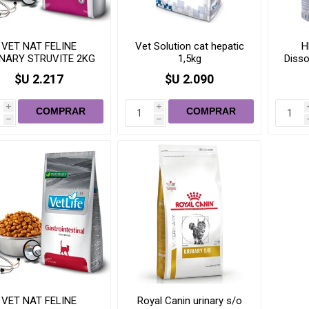
VET NAT FELINE
Vet Solution cat hepatic
H
NARY STRUVITE 2KG
1,5kg
Disso
$U 2.217
$U 2.090
i
i
h
h
VET NAT FELINE
Royal Canin urinary s/o