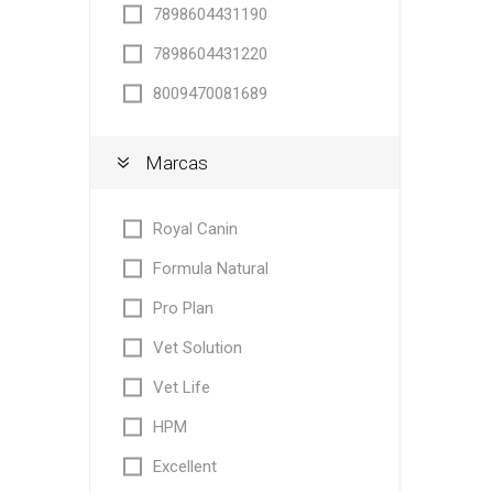
7898604431190
7898604431220
8009470081689
Marcas
Royal Canin
Formula Natural
Pro Plan
Vet Solution
Vet Life
HPM
Excellent