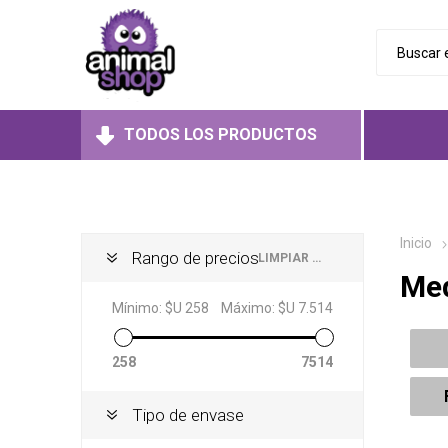
TODOS LOS PRODUCTOS
Perros
Aliment
Aliment
Aliment
Gatos
Inicio
Húmedo
Húmedo
Rango de precios
LIMPIAR TODO
Me
Roedores
Secos
Secos
Juguet
Mínimo:
$U 258
Máximo:
$U 7.514
Medicad
Medicad
258
7514
Tipo de envase