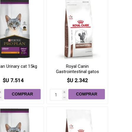
Pulgas, garrapatas (Collar,
pipetas, pastilla)
baño
Medicamentos
lan Urinary cat 15kg
Royal Canin
Gastrointestinal gatos
2kg
$U 7.514
$U 2.342
i
i
h
h