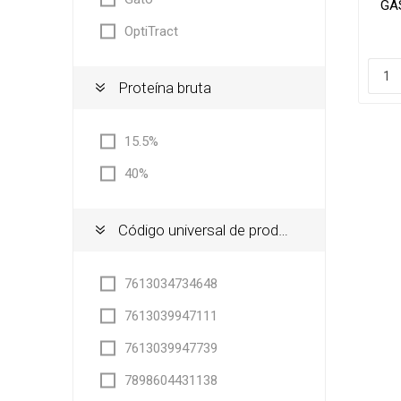
GA
OptiTract
Proteína bruta
15.5%
40%
Código universal de producto
7613034734648
7613039947111
7613039947739
7898604431138