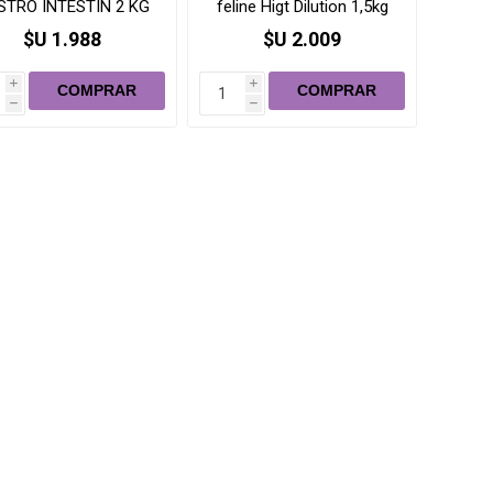
STRO INTESTIN 2 KG
feline Higt Dilution 1,5kg
$U 1.988
$U 2.009
i
i
h
h