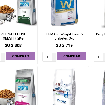
VET NAT FELINE
HPM Cat Weight Loss &
Pro pl
OBESITY 2KG
Diabetes 3kg
$U 2.308
$U 2.719
i
i
h
h