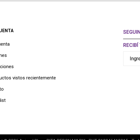
CUENTA
SEGUI
uenta
RECIB
nes
cciones
uctos vistos recientemente
to
ist