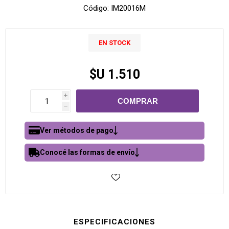
Código:
IM20016M
EN STOCK
$U 1.510
i
h
Ver métodos de pago
Conocé las formas de envío
ESPECIFICACIONES