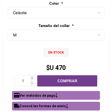
Color
*
Tamaño del collar
*
EN STOCK
$U 470
i
h
Ver métodos de pago
Conocé las formas de envío