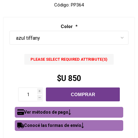
Código:
PP364
Color
*
PLEASE SELECT REQUIRED ATTRIBUTE(S)
$U 850
i
h
Ver métodos de pago
Conocé las formas de envío