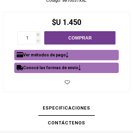
Código:
IM10037XXL
$U 1.450
i
h
Ver métodos de pago
Conocé las formas de envío
ESPECIFICACIONES
CONTÁCTENOS