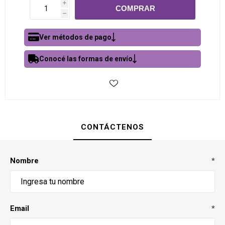
i
h
Ver métodos de pago
Conocé las formas de envío
CONTÁCTENOS
Nombre
*
Email
*