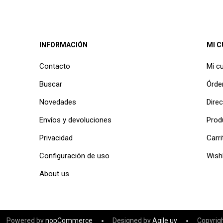
INFORMACIÓN
MI 
Contacto
Mi c
Buscar
Órde
Novedades
Dire
Envíos y devoluciones
Prod
Privacidad
Carri
Configuración de uso
Wishl
About us
Powered by
nopCommerce
Designed by
Agile.uy
Copyrig