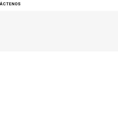
ÁCTENOS
Pulgas, garrapatas (Collar,
pipetas, pastilla)
baño
Medicamentos