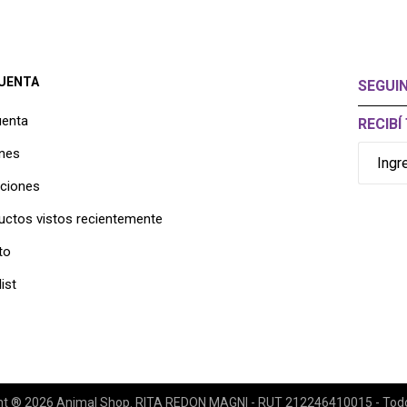
CUENTA
SEGUI
uenta
RECIB
nes
cciones
uctos vistos recientemente
to
ist
ht ® 2026 Animal Shop. RITA REDON MAGNI - RUT 212246410015 - Todos