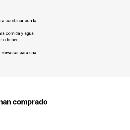
Pulgas, garrapatas (Collar,
pipetas, pastilla)
ara combinar con la
ara comida y agua.
baño
r o beber.
 elevados para una
Medicamentos
 han comprado