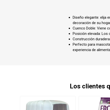
Shampoo
Transpo
Cepillos,
Bolsos
Diseño elegante: elija 
Deslana
Coche, c
decoración de su hogar
Cuenco Doble: Viene c
Manopla
Mochila
Posición elevada: Los
Tijeras,
Transpo
Construcción duradera:
Perfecto para mascota
Snacks
experiencia de alimen
Huesos, 
digerible
Húmedo
Galletit
Los clientes