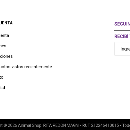
CUENTA
SEGUI
uenta
RECIB
nes
cciones
uctos vistos recientemente
to
ist
ht ® 2026 Animal Shop. RITA REDON MAGNI - RUT 212246410015 - Todos