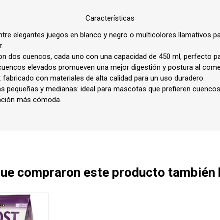
Puertas
, acondicionador
Capitas
rtadoras / Bolsos
Higiene / Limpeza
Características
Caniles
 peines
Cuellitos
Higiene dental, oral
Corrales
entre elegantes juegos en blanco y negro o multicolores llamativos p
dor, sacanudos
Mantas
arritos
.
on dos cuencos, cada uno con una capacidad de 450 ml, perfecto p
s
Salidas de 
s
 cuencos elevados promueven una mejor digestión y postura al come
 corta uñas
rtadoras
 fabricado con materiales de alta calidad para un uso duradero.
s pequeñas y medianas: ideal para mascotas que prefieren cuencos
Transportadoras / Bolsos
Verano
tación más cómoda.
orejas, palitos
Bolsos
Salvavidas
s
Coches, carritos
Juguetes
s
Mochilas
as, bocaditos
Transportadoras
 que compraron este producto también
Cubre asientos