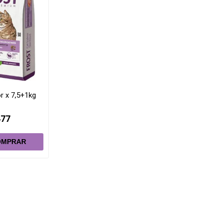
r x 7,5+1kg
477