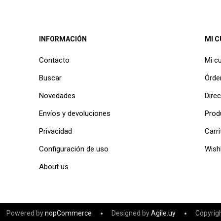
INFORMACIÓN
MI 
Contacto
Mi c
Buscar
Órde
Novedades
Dire
Envíos y devoluciones
Prod
Privacidad
Carri
Configuración de uso
Wishl
About us
Powered by
nopCommerce
Designed by
Agile.uy
Copyrig