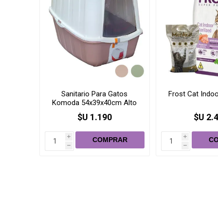
Sanitario Para Gatos
Frost Cat Indoo
Komoda 54x39x40cm Alto
$U 1.190
$U 2.
i
i
h
h