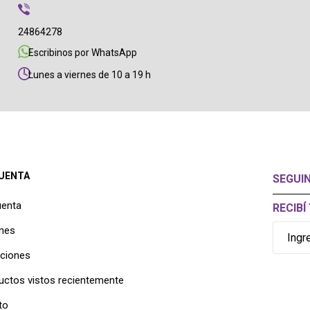
24864278
Escribinos por WhatsApp
Lunes a viernes de 10 a 19 h
CUENTA
SEGUI
uenta
RECIB
nes
cciones
uctos vistos recientemente
to