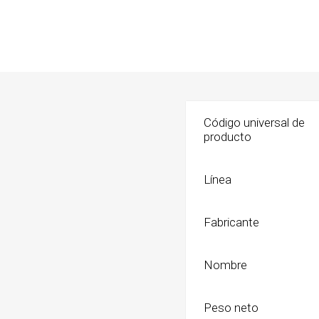
Shampoo
Transpo
Cepillos,
Bolsos
Deslana
Coche, c
Manopla
Mochila
Tijeras,
Transpo
Código universal de
producto
Snacks
Huesos, 
digerible
Línea
Húmedo
Fabricante
Galletit
Nombre
Peso neto