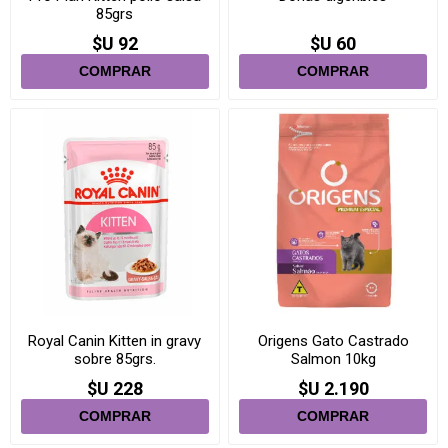
85grs
$U 92
$U 60
Royal Canin Kitten in gravy
Origens Gato Castrado
sobre 85grs.
Salmon 10kg
$U 228
$U 2.190