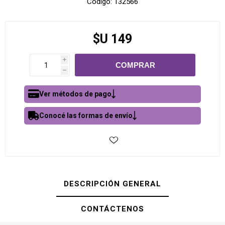
Código:
132566
$U 149
i
h
Ver métodos de pago
Conocé las formas de envío
DESCRIPCIÓN GENERAL
CONTÁCTENOS