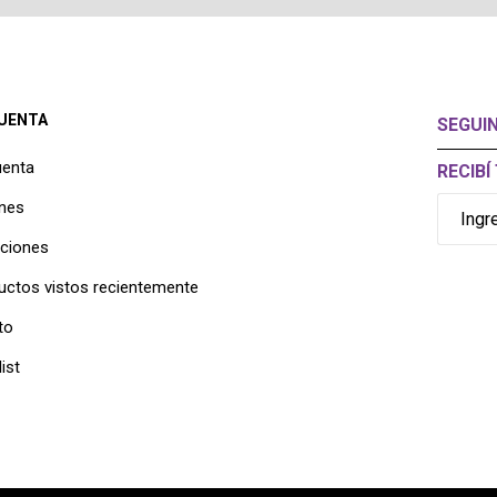
CUENTA
SEGUI
uenta
RECIB
nes
cciones
uctos vistos recientemente
to
ist