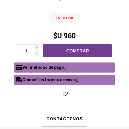
EN STOCK
$U 960
i
h
Ver métodos de pago
Conocé las formas de envío
CONTÁCTENOS