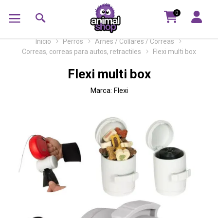
0
Inicio
Perros
Arnés / Collares / Correas
Correas, correas para autos, retractiles
Flexi multi box
Flexi multi box
Marca:
Flexi