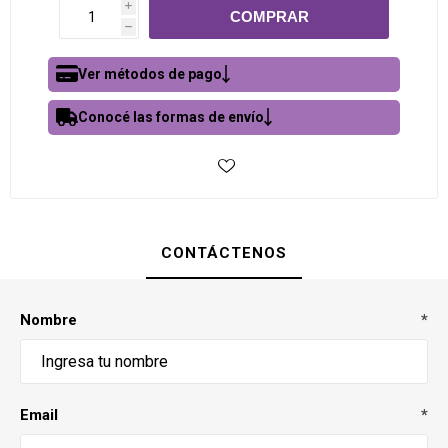
i
h
Ver métodos de pago
Conocé las formas de envío
CONTÁCTENOS
Nombre
*
Email
*