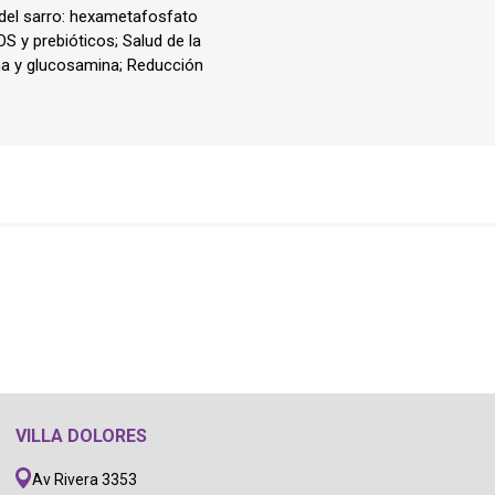
 del sarro: hexametafosfato
Pulgas, garrapatas (Collar,
OS y prebióticos; Salud de la
pipetas, pastilla)
tina y glucosamina; Reducción
baño
Medicamentos
VILLA DOLORES
Av Rivera 3353