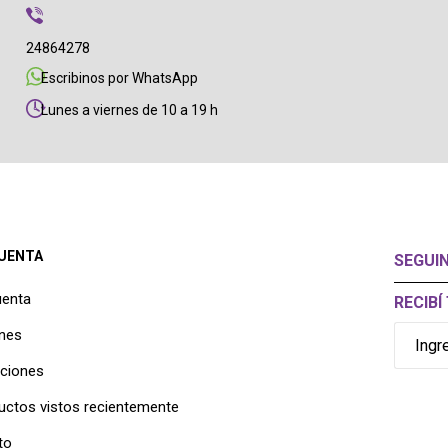
24864278
Escribinos por WhatsApp
Lunes a viernes de 10 a 19 h
CUENTA
SEGUI
uenta
RECIB
nes
cciones
uctos vistos recientemente
to