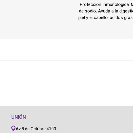
Protección Inmunológica: M
Shampoo
Transpo
de sodio; Ayuda a la digesti
Cepillos,
Bolsos
piel y el cabello: ácidos gr
Deslana
Coche, c
Manopla
Mochila
Tijeras,
Transpo
Snacks
Huesos, 
digerible
Húmedo
Galletit
UNIÓN
Av 8 de Octubre 4100