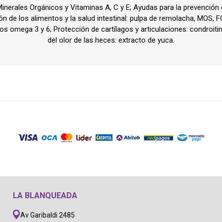
Puertas
inerales Orgánicos y Vitaminas A, C y E; Ayudas para la prevención
, acondicionador
Capitas
rtadoras / Bolsos
Higiene / Limpeza
ón de los alimentos y la salud intestinal: pulpa de remolacha, MOS, F
Caniles
 peines
Cuellitos
Higiene dental, oral
asos omega 3 y 6; Protección de cartílagos y articulaciones: condroi
Corrales
del olor de las heces: extracto de yuca.
dor, sacanudos
Mantas
arritos
s
Salidas de 
s
 corta uñas
rtadoras
Transportadoras / Bolsos
Verano
orejas, palitos
Bolsos
Salvavidas
s
Coches, carritos
Juguetes
s
Mochilas
as, bocaditos
Transportadoras
Cubre asientos
LA BLANQUEADA
Av Garibaldi 2485