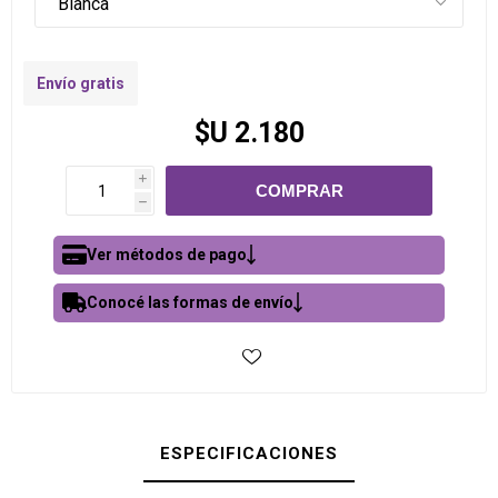
Envío gratis
$U 2.180
i
h
Ver métodos de pago
Conocé las formas de envío
ESPECIFICACIONES