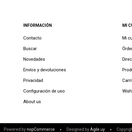
INFORMACIÓN
MI 
Contacto
Mi c
Buscar
Órde
Novedades
Dire
Envíos y devoluciones
Prod
Privacidad
Carri
Configuración de uso
Wishl
About us
Powered by
nopCommerce
Designed by
Agile.uy
Copyrig