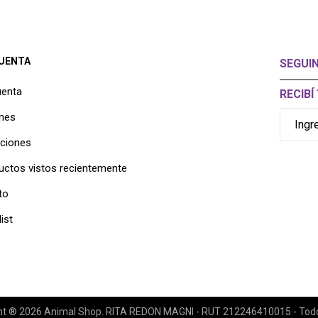
CUENTA
SEGUI
uenta
RECIB
nes
cciones
uctos vistos recientemente
to
ist
ht ® 2026 Animal Shop. RITA REDON MAGNI - RUT 212246410015 - Todos