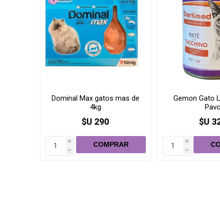
Dominal Max gatos mas de
Gemon Gato L
4kg
Pav
$U 290
$U 3
i
i
h
h