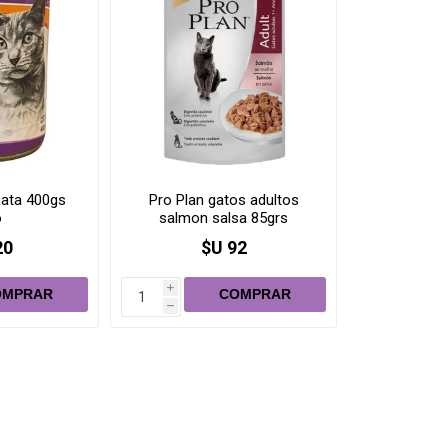
ata 400gs
Pro Plan gatos adultos
o
salmon salsa 85grs
20
$U 92
i
h