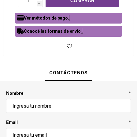
h
Ver métodos de pago
Conocé las formas de envío
CONTÁCTENOS
Nombre
*
Email
*