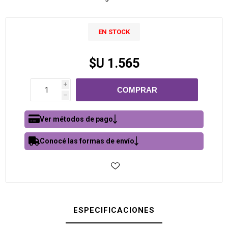
EN STOCK
$U 1.565
i
h
Ver métodos de pago
Conocé las formas de envío
ESPECIFICACIONES