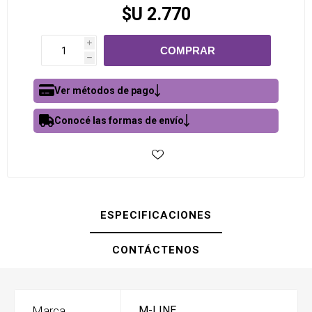
$U 2.770
i
h
Ver métodos de pago
Conocé las formas de envío
ESPECIFICACIONES
CONTÁCTENOS
Marca
M-LINE