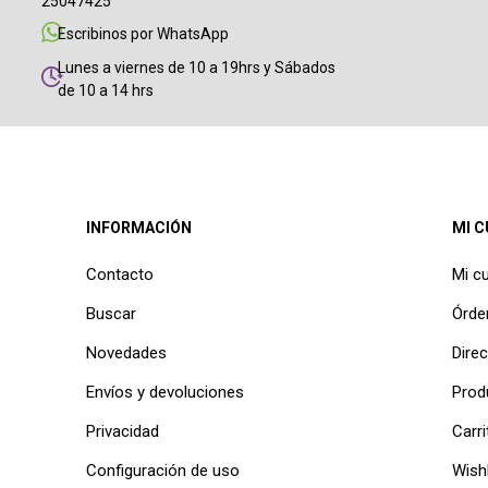
25047425
Escribinos por WhatsApp
Lunes a viernes de 10 a 19hrs y Sábados
de 10 a 14 hrs
INFORMACIÓN
MI 
Contacto
Mi c
Buscar
Órde
Novedades
Dire
Envíos y devoluciones
Prod
Privacidad
Carri
Configuración de uso
Wishl