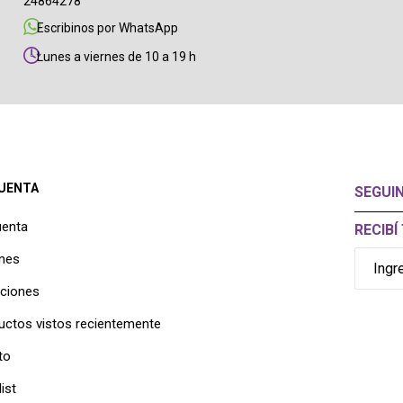
24864278
Escribinos por WhatsApp
Lunes a viernes de 10 a 19 h
CUENTA
SEGUI
uenta
RECIB
nes
cciones
uctos vistos recientemente
to
ist