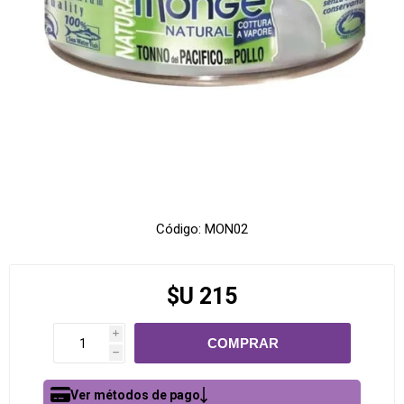
Código:
MON02
$U 215
i
h
Ver métodos de pago