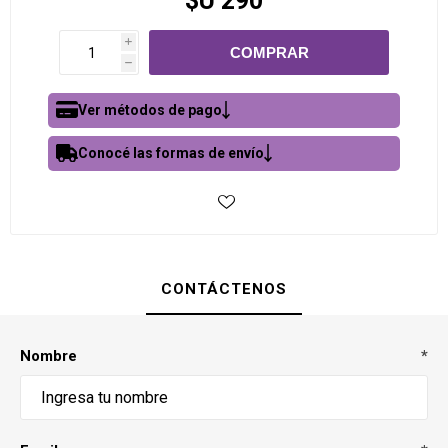
$U 290
i
h
Ver métodos de pago
Conocé las formas de envío
CONTÁCTENOS
Nombre
*