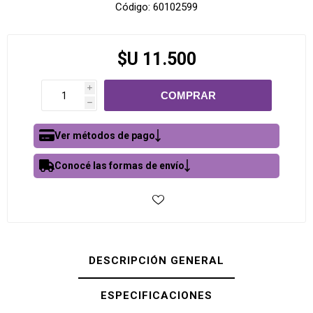
Código:
60102599
$U 11.500
i
h
Ver métodos de pago
Conocé las formas de envío
DESCRIPCIÓN GENERAL
ESPECIFICACIONES