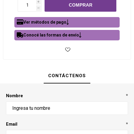
i
h
Ver métodos de pago
Conocé las formas de envío
CONTÁCTENOS
Nombre
*
Email
*