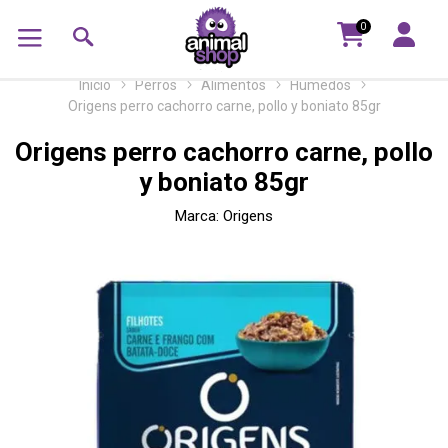
0
Inicio
Perros
Alimentos
Húmedos
Origens perro cachorro carne, pollo y boniato 85gr
Origens perro cachorro carne, pollo
y boniato 85gr
Marca:
Origens