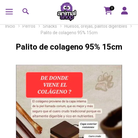
0
Inicio
Perros
Snacks
Huesos, orejas, palitos digeribles
Palito de colageno 95% 15cm
Palito de colageno 95% 15cm