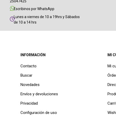
25047425
Escribinos por WhatsApp
Lunes a viernes de 10 a 19hrs y Sábados
de 10 a 14 hrs
INFORMACIÓN
MI 
Contacto
Mi c
Buscar
Órde
Novedades
Dire
Envíos y devoluciones
Prod
Privacidad
Carri
Configuración de uso
Wishl