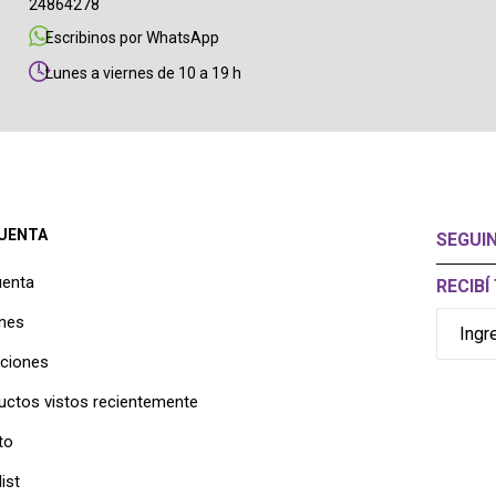
24864278
Escribinos por WhatsApp
Lunes a viernes de 10 a 19 h
CUENTA
SEGUI
uenta
RECIB
nes
cciones
uctos vistos recientemente
to
ist