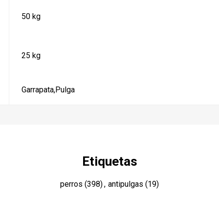
50 kg
25 kg
Garrapata,Pulga
Etiquetas
perros
(398)
,
antipulgas
(19)