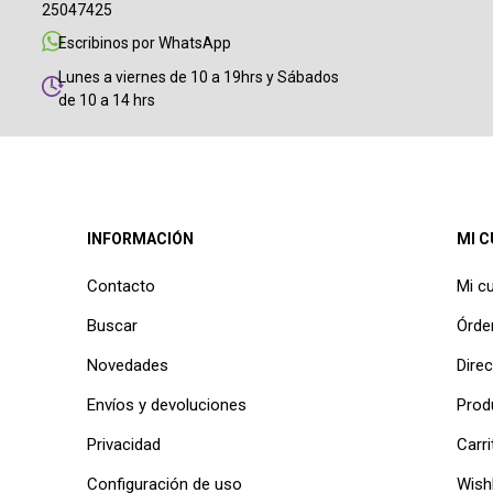
25047425
Escribinos por WhatsApp
Lunes a viernes de 10 a 19hrs y Sábados
de 10 a 14 hrs
INFORMACIÓN
MI 
Contacto
Mi c
Buscar
Órde
Novedades
Dire
Envíos y devoluciones
Prod
Privacidad
Carri
Configuración de uso
Wishl