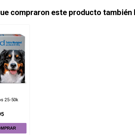
 que compraron este producto también
os 25-50k
95