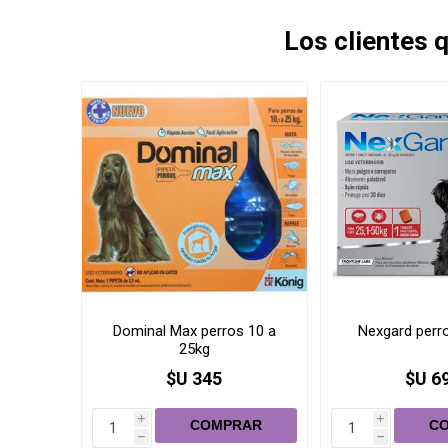
Los clientes
Dominal Max perros 10 a
Nexgard perr
25kg
$U 345
$U 6
i
i
h
h