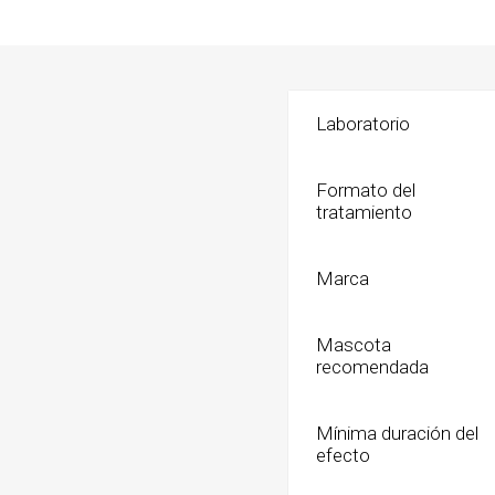
Shampoo
Transpo
Cepillos,
Bolsos
Deslana
Coche, c
Laboratorio
Manopla
Mochila
Tijeras,
Transpo
Formato del
tratamiento
Snacks
Huesos, 
digerible
Marca
Húmedo
Mascota
Galletit
recomendada
Mínima duración del
efecto