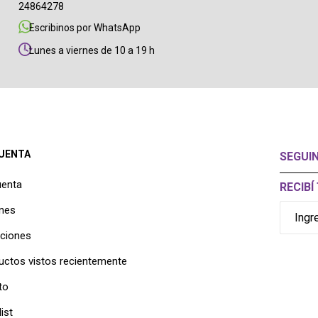
24864278
Escribinos por WhatsApp
Lunes a viernes de 10 a 19 h
CUENTA
SEGUI
uenta
RECIB
nes
cciones
uctos vistos recientemente
to
ist