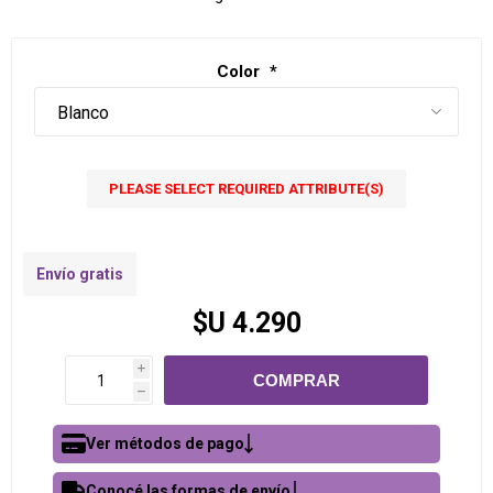
Color
*
PLEASE SELECT REQUIRED ATTRIBUTE(S)
Envío gratis
$U 4.290
i
h
Ver métodos de pago
Conocé las formas de envío