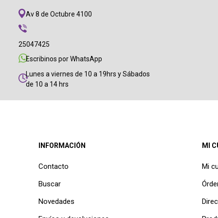
Av 8 de Octubre 4100
25047425
Escribinos por WhatsApp
Lunes a viernes de 10 a 19hrs y Sábados
de 10 a 14 hrs
INFORMACIÓN
MI 
Contacto
Mi c
Buscar
Órde
Novedades
Dire