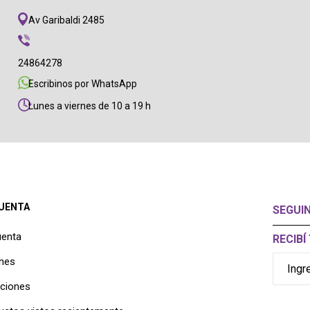
Av Garibaldi 2485
24864278
Escribinos por WhatsApp
Lunes a viernes de 10 a 19 h
CUENTA
SEGUI
uenta
RECIB
nes
cciones