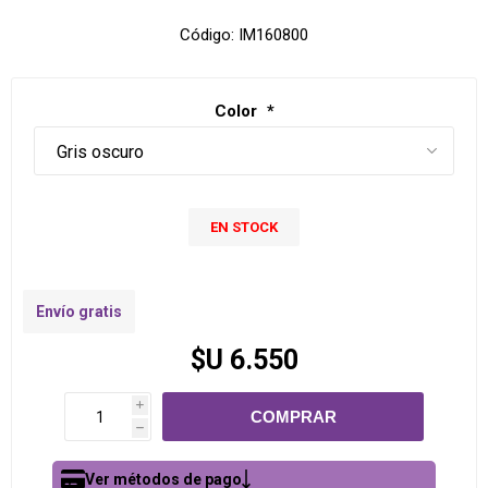
Código:
IM160800
Color
*
EN STOCK
Envío gratis
$U 6.550
i
h
Ver métodos de pago