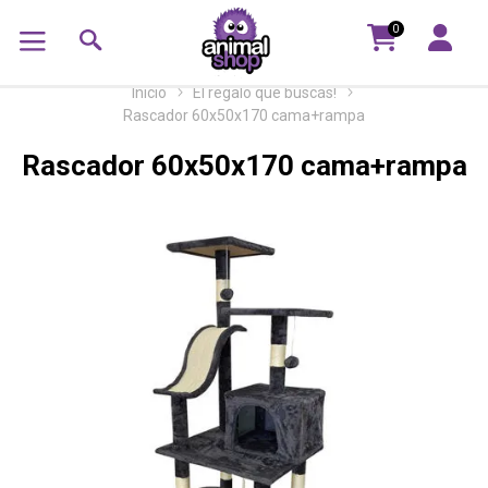
0
Inicio
El regalo que buscás!
Rascador 60x50x170 cama+rampa
Rascador 60x50x170 cama+rampa