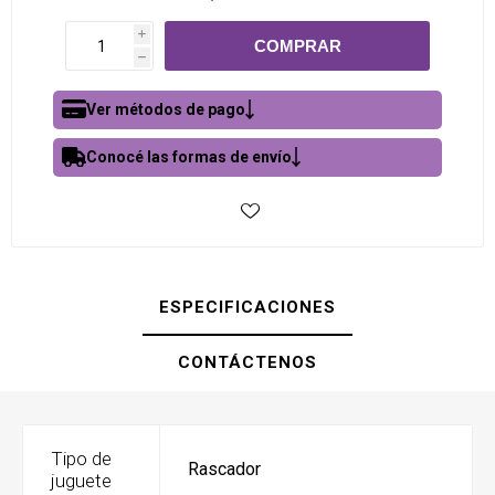
i
h
Ver métodos de pago
Conocé las formas de envío
ESPECIFICACIONES
CONTÁCTENOS
Tipo de
Rascador
juguete