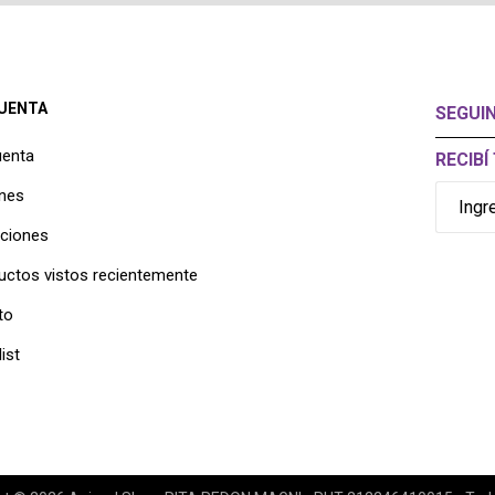
CUENTA
SEGUI
uenta
RECIB
nes
cciones
uctos vistos recientemente
to
ist