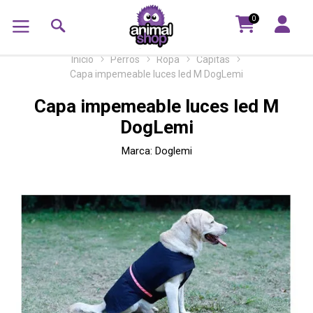
0
Inicio
Perros
Ropa
Capitas
Capa impemeable luces led M DogLemi
Capa impemeable luces led M
DogLemi
Marca:
Doglemi