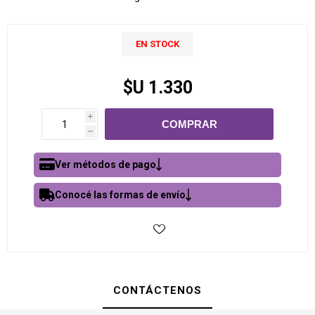
EN STOCK
$U 1.330
i
h
Ver métodos de pago
Conocé las formas de envío
CONTÁCTENOS