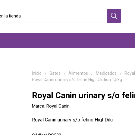
os
os
os
Casillas / Camas
Arenas sanitarios /
Casitas
Arnés / Co
Juguetes
Bebederos
Sanitarios
Inicio
Gatos
Alimentos
Medicados
Royal
s
s
Casillas de exterior
Arneses, an
Interactivos
Royal Canin urinary s/o feline Higt Dilution 1,5kg
Arena aglomerante
Casillas de interior
Bozales, do
Tuneles
es
Sanitarios
Pellets madera
Royal Canin urinary s/o feli
os
os
Camas de tela
Collares
Rascadore
Piedras blancas
Camas de plástico
Correas, co
Varios
Marca:
Royal Canin
Silica gel
retractiles
Camas refrescantes
Yerba gater
Bandejas sanitarias, baños
Conjuntos
Royal Canin urinary s/o feline Higt Dilu
Piscinas
cerrados
Chapitas ind
Filtros para sanitarios