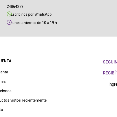
24864278
Escribinos por WhatsApp
Lunes a viernes de 10 a 19 h
CUENTA
SEGUI
uenta
RECIB
nes
cciones
uctos vistos recientemente
to