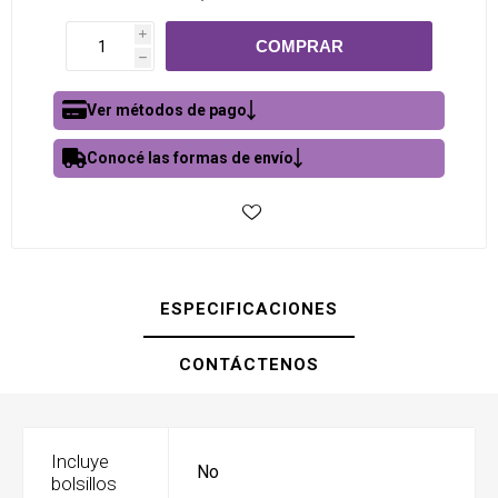
i
h
Ver métodos de pago
Conocé las formas de envío
ESPECIFICACIONES
CONTÁCTENOS
Incluye
No
bolsillos