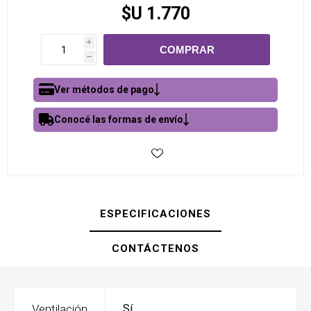
$U 1.770
i
h
Ver métodos de pago
Conocé las formas de envío
ESPECIFICACIONES
CONTÁCTENOS
Ventilación
Sí