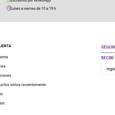
Escribinos por WhatsApp
Lunes a viernes de 10 a 19 h
CUENTA
SEGUI
uenta
RECIB
nes
cciones
uctos vistos recientemente
to
ist