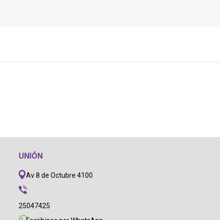
UNIÓN
Av 8 de Octubre 4100
25047425