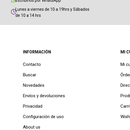
Escribinos por WhatsApp
Lunes a viernes de 10 a 19hrs y Sábados
de 10 a 14 hrs
INFORMACIÓN
MI 
Contacto
Mi c
Buscar
Órde
Novedades
Dire
Envíos y devoluciones
Prod
Privacidad
Carri
Configuración de uso
Wishl
About us