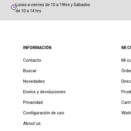
Lunes a viernes de 10 a 19hrs y Sábados
de 10 a 14 hrs
INFORMACIÓN
MI 
Contacto
Mi c
Buscar
Órde
Novedades
Dire
Envíos y devoluciones
Prod
Privacidad
Carri
Configuración de uso
Wishl
About us