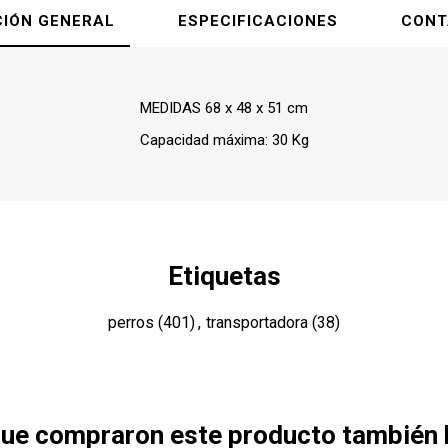
Puertas
, acondicionador
Capitas
CIÓN GENERAL
ESPECIFICACIONES
CONT
rtadoras / Bolsos
Higiene / Limpeza
Caniles
 peines
Cuellitos
Higiene dental, oral
Corrales
dor, sacanudos
Mantas
arritos
MEDIDAS 68 x 48 x 51 cm
s
Salidas de 
s
Capacidad máxima: 30 Kg
 corta uñas
rtadoras
Transportadoras / Bolsos
Verano
orejas, palitos
Bolsos
Salvavidas
s
Coches, carritos
Juguetes
Etiquetas
s
Mochilas
as, bocaditos
perros
(401)
,
transportadora
(38)
Transportadoras
Cubre asientos
 que compraron este producto también