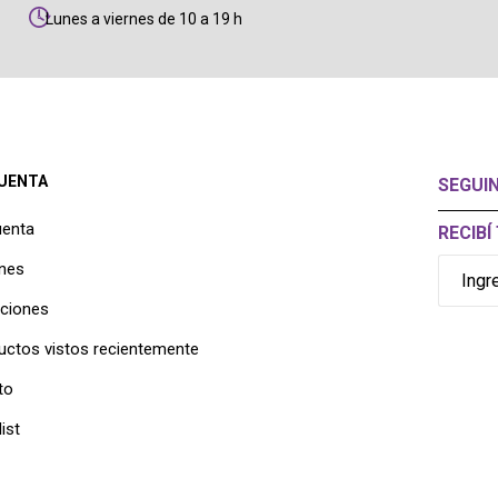
Lunes a viernes de 10 a 19 h
CUENTA
SEGUI
uenta
RECIB
nes
cciones
uctos vistos recientemente
to
ist