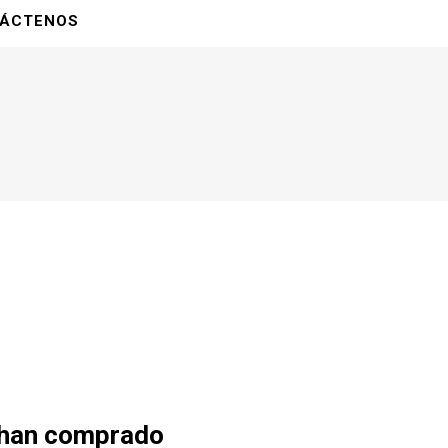
Pulgas, garrapatas (Collar,
ÁCTENOS
pipetas, pastilla)
baño
Medicamentos
 han comprado