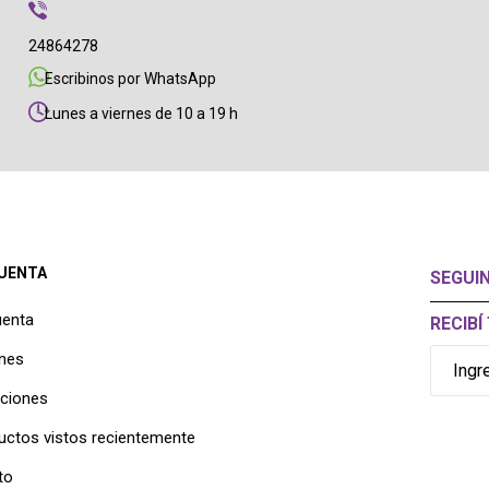
24864278
Escribinos por WhatsApp
Lunes a viernes de 10 a 19 h
CUENTA
SEGUI
uenta
RECIB
nes
cciones
uctos vistos recientemente
to