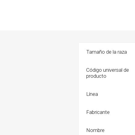
Shampoo
Transpo
Cepillos,
Bolsos
Deslana
Coche, c
Manopla
Mochila
Tijeras,
Transpo
Tamaño de la raza
Snacks
Código universal de
Huesos, 
digerible
producto
Húmedo
Línea
Galletit
Fabricante
Nombre