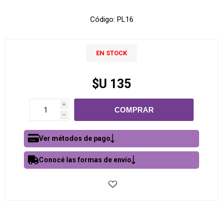
Código:
PL16
EN STOCK
$U 135
i
h
Ver métodos de pago
Conocé las formas de envío