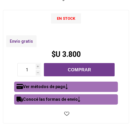
EN STOCK
Envío gratis
$U 3.800
i
h
Ver métodos de pago
Conocé las formas de envío