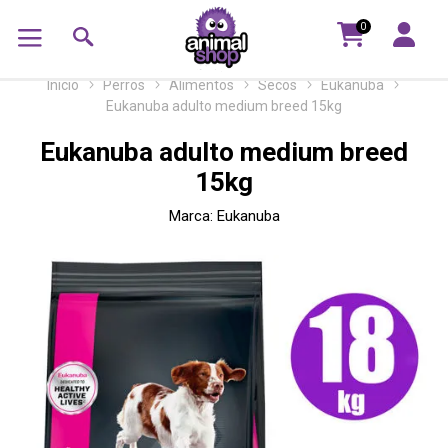
0
Inicio
Perros
Alimentos
Secos
Eukanuba
Eukanuba adulto medium breed 15kg
Eukanuba adulto medium breed
15kg
Marca:
Eukanuba