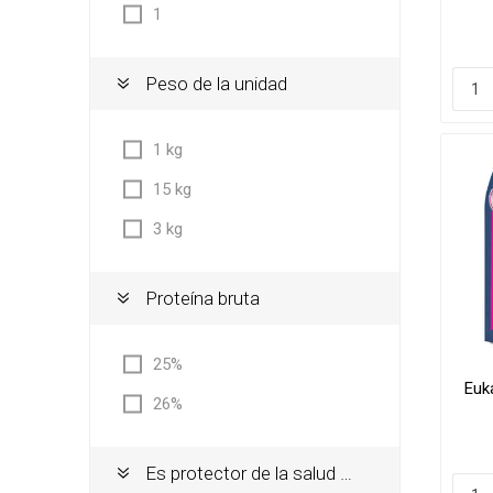
1
Peso de la unidad
1 kg
15 kg
3 kg
Proteína bruta
25%
Euk
26%
Es protector de la salud oral