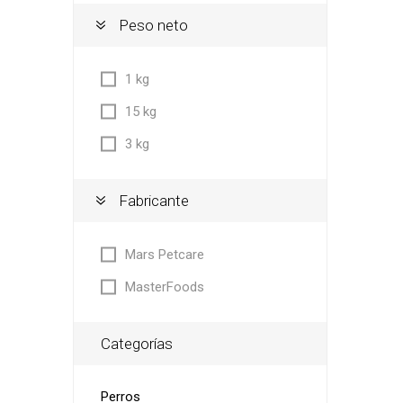
Peso neto
1 kg
15 kg
3 kg
Fabricante
Mars Petcare
MasterFoods
Categorías
Perros