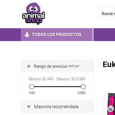
TODOS LOS PRODUCTOS
Perros
Aliment
Aliment
Aliment
Gatos
Eu
Húmedo
Húmedo
Rango de precios
LIMPIAR TODO
Roedores
Secos
Secos
Juguet
Mínimo:
$U 440
Máximo:
$U 3.980
Medicad
Medicad
440
3980
Mascota recomendada