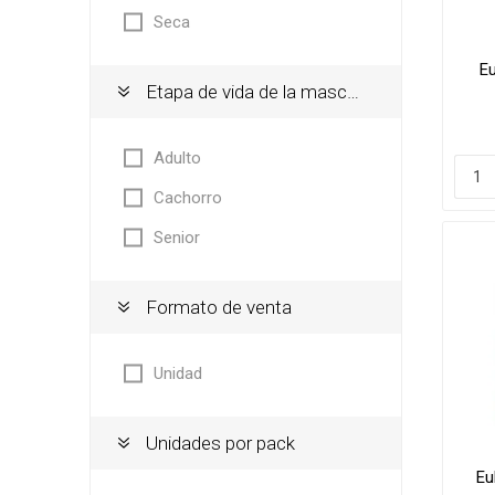
Shampoo
Seca
Transpo
Cepillos,
Bolsos
Eu
Etapa de vida de la mascota
Deslana
Coche, c
Manopla
Mochila
Adulto
Tijeras,
Transpo
Cachorro
Snacks
Senior
Huesos, 
digerible
Formato de venta
Húmedo
Galletit
Unidad
Unidades por pack
Eu