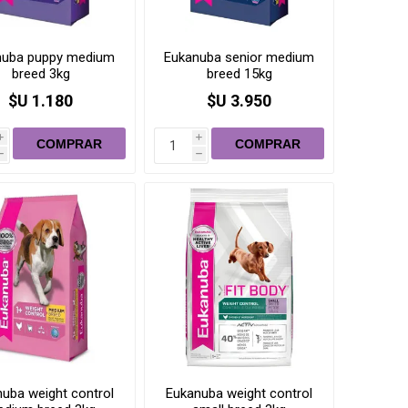
Pulgas, garrapatas (Collar,
pipetas, pastilla)
nuba puppy medium
Eukanuba senior medium
breed 3kg
breed 15kg
$U 1.180
$U 3.950
baño
i
i
h
h
Medicamentos
uba weight control
Eukanuba weight control