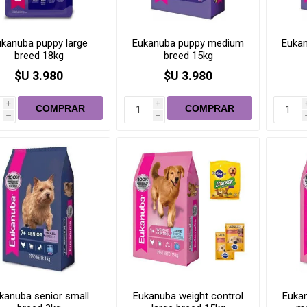
Puertas
, acondicionador
Capitas
rtadoras / Bolsos
Higiene / Limpeza
Caniles
 peines
Cuellitos
Higiene dental, oral
kanuba puppy large
Eukanuba puppy medium
Euka
Corrales
breed 18kg
breed 15kg
dor, sacanudos
Mantas
arritos
$U 3.980
$U 3.980
s
Salidas de 
s
 corta uñas
rtadoras
i
i
h
h
Transportadoras / Bolsos
Verano
orejas, palitos
Bolsos
Salvavidas
s
Coches, carritos
Juguetes
s
Mochilas
as, bocaditos
Transportadoras
Cubre asientos
kanuba senior small
Eukanuba weight control
Eukan