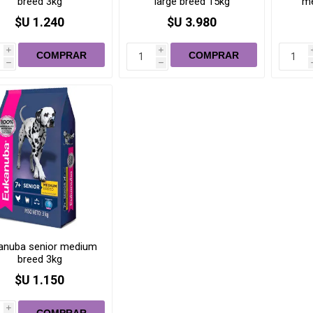
breed 3kg
large breed 15kg
me
$U 1.240
$U 3.980
i
i
h
h
anuba senior medium
breed 3kg
$U 1.150
i