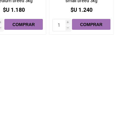
dium breed 3kg
small breed 3kg
$U 1.180
$U 1.240
i
i
h
h